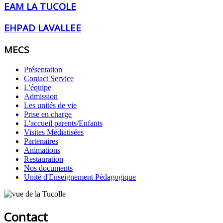
EAM LA TUCOLE
EHPAD LAVALLEE
MECS
Présentation
Contact Service
L'équipe
Admission
Les unités de vie
Prise en charge
L'accueil parents/Enfants
Visites Médiatisées
Partenaires
Animations
Restauration
Nos documents
Unité d'Enseignement Pédagogique
Contact