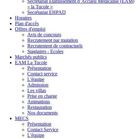
Secrétariat Etablissement d’Accueil Médicalisé (EAM)
« la Tucole »
Secrétariat EHPAD
Horaires
Plan d'accès
Offres d'emploi
Avis de concours
Recrutement par mutation
Recrutement de contractuels
Stagiaires - Ecoles
Marchés publics
EAM La Tucole
Présentation
Contact service
L'équipe
Admission
Les villas
Prise en charge
Animations
Restauration
Nos documents
MECS
Présentation
Contact Service
L'équipe